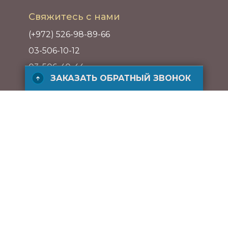
Свяжитесь с нами
(+972) 526-98-89-66
03-506-10-12
03-506-40-44
ЗАКАЗАТЬ ОБРАТНЫЙ ЗВОНОК
Адрес
ул. ха-Барзель 21, Рамат ха-Хаяль,
Тель-Авив, Израиль
ЗАКАЗАТЬ БЕСПЛАТНЫЙ ЗВОНОК