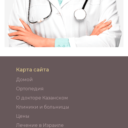
Карта сайта
Домой
Ортопедия
О докторе Казанском
Клиники и больницы
Цены
Лечение в Израиле