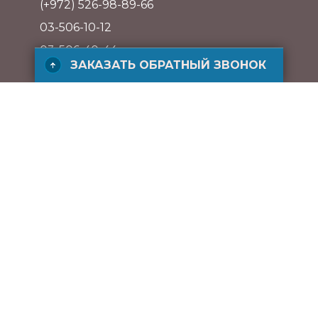
(+972) 526-98-89-66
03-506-10-12
03-506-40-44
ЗАКАЗАТЬ ОБРАТНЫЙ ЗВОНОК
Адрес
ул. ха-Барзель 21, Рамат ха-Хаяль,
Тель-Авив, Израиль
ЗАКАЗАТЬ БЕСПЛАТНЫЙ ЗВОНОК
Powered by