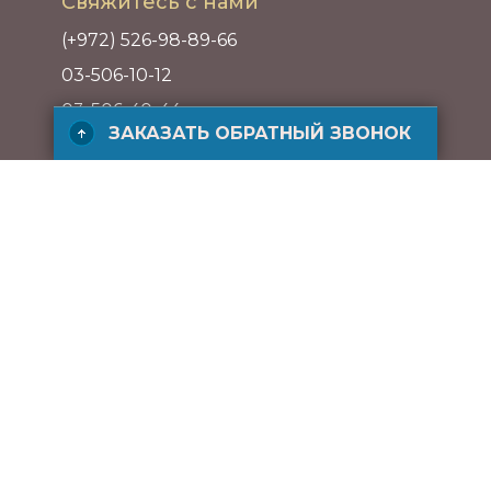
Свяжитесь с нами
(+972) 526-98-89-66
03-506-10-12
03-506-40-44
ЗАКАЗАТЬ ОБРАТНЫЙ ЗВОНОК
Адрес
ул. ха-Барзель 21, Рамат ха-Хаяль,
Тель-Авив, Израиль
ЗАКАЗАТЬ БЕСПЛАТНЫЙ ЗВОНОК