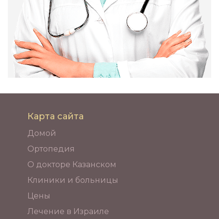
Карта сайта
Домой
Ортопедия
О докторе Казанском
Клиники и больницы
Цены
Лечение в Израиле