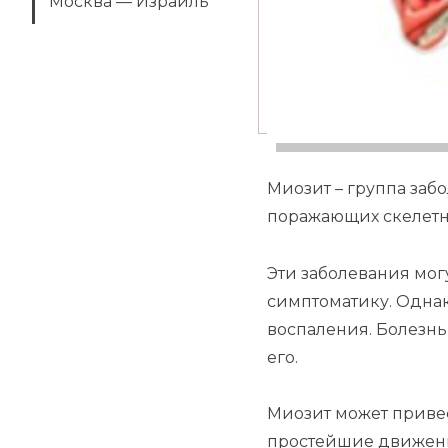
Москва — Израиль
Миозит – группа заб
поражающих скелет
Эти заболевания мог
симптоматику. Однак
воспаления. Болезнь
его.
Миозит может приве
простейшие движени