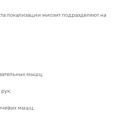
ста локализации миозит подразделяют на
вательных мышц;
 рук;
ечевых мышц.