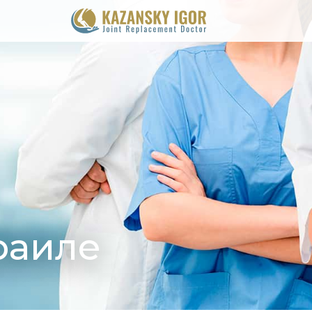
раиле