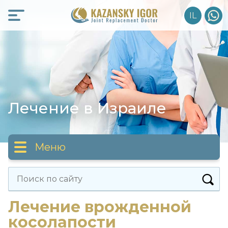
Skip
IL
to
content
Лечение в Израиле
Меню
Статьи
Найти:
Лечение врожденной
Правда о лечении
косолапости